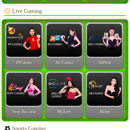
Live Gaming
PPCasino
AG Casino
568Win
Sexy Baccarat
MGLive
Allbet
Sports Gaming