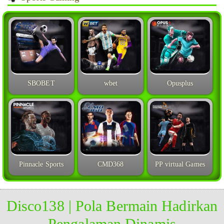
SBOBET
wbet
Opusplus
Pinnacle Sports
CMD368
PP virtual Games
Disco138 | Pola Bermain Hadirkan
Pengalaman Dinamis