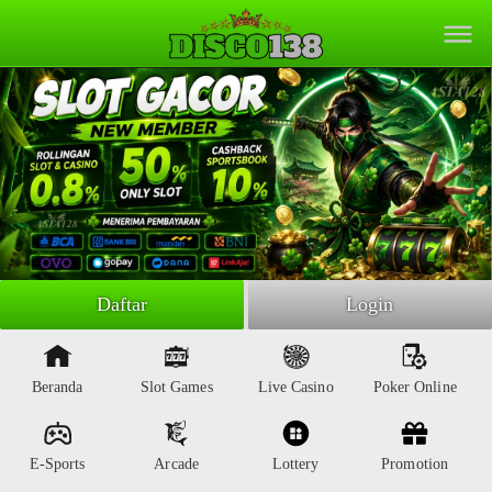
Tentang Kami
Author
Panduan Bermain
F.A.Q
Daftar
Login
Beranda
Slot Games
Live Casino
Poker Online
E-Sports
Arcade
Lottery
Promotion