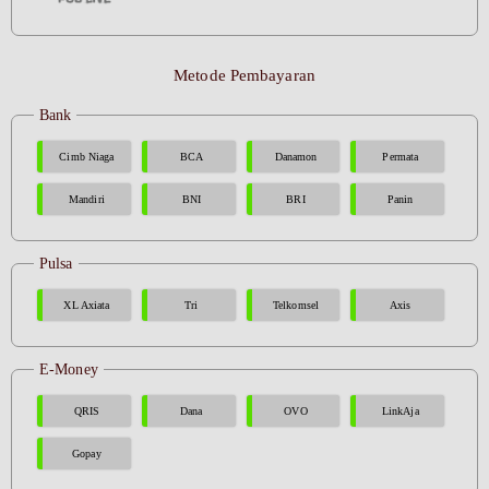
Metode Pembayaran
Bank
Cimb Niaga
BCA
Danamon
Permata
Mandiri
BNI
BRI
Panin
Pulsa
XL Axiata
Tri
Telkomsel
Axis
E-Money
QRIS
Dana
OVO
LinkAja
Gopay