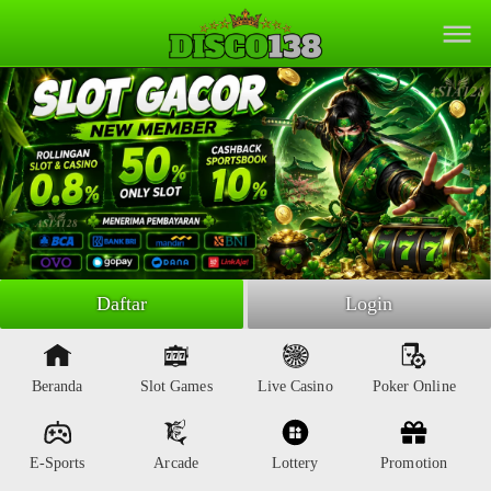
Tentang Kami
Author
Panduan Bermain
F.A.Q
Daftar
Login
Beranda
Slot Games
Live Casino
Poker Online
E-Sports
Arcade
Lottery
Promotion