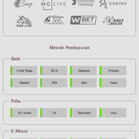
Metode Pembayaran
Bank
Cimb Niaga
BCA
Danamon
Permata
Mandiri
BNI
BRI
Panin
Pulsa
XL Axiata
Tri
Telkomsel
Axis
E-Money