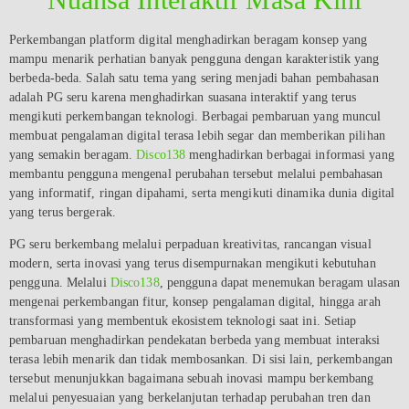
Perkembangan platform digital menghadirkan beragam konsep yang
mampu menarik perhatian banyak pengguna dengan karakteristik yang
berbeda-beda. Salah satu tema yang sering menjadi bahan pembahasan
adalah PG seru karena menghadirkan suasana interaktif yang terus
mengikuti perkembangan teknologi. Berbagai pembaruan yang muncul
membuat pengalaman digital terasa lebih segar dan memberikan pilihan
yang semakin beragam.
Disco138
menghadirkan berbagai informasi yang
membantu pengguna mengenal perubahan tersebut melalui pembahasan
yang informatif, ringan dipahami, serta mengikuti dinamika dunia digital
yang terus bergerak.
PG seru berkembang melalui perpaduan kreativitas, rancangan visual
modern, serta inovasi yang terus disempurnakan mengikuti kebutuhan
pengguna. Melalui
Disco138
, pengguna dapat menemukan beragam ulasan
mengenai perkembangan fitur, konsep pengalaman digital, hingga arah
transformasi yang membentuk ekosistem teknologi saat ini. Setiap
pembaruan menghadirkan pendekatan berbeda yang membuat interaksi
terasa lebih menarik dan tidak membosankan. Di sisi lain, perkembangan
tersebut menunjukkan bagaimana sebuah inovasi mampu berkembang
melalui penyesuaian yang berkelanjutan terhadap perubahan tren dan