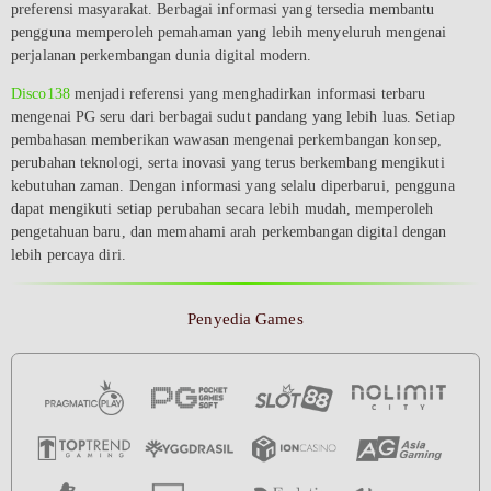
preferensi masyarakat. Berbagai informasi yang tersedia membantu
pengguna memperoleh pemahaman yang lebih menyeluruh mengenai
perjalanan perkembangan dunia digital modern.
Disco138
menjadi referensi yang menghadirkan informasi terbaru
mengenai PG seru dari berbagai sudut pandang yang lebih luas. Setiap
pembahasan memberikan wawasan mengenai perkembangan konsep,
perubahan teknologi, serta inovasi yang terus berkembang mengikuti
kebutuhan zaman. Dengan informasi yang selalu diperbarui, pengguna
dapat mengikuti setiap perubahan secara lebih mudah, memperoleh
pengetahuan baru, dan memahami arah perkembangan digital dengan
lebih percaya diri.
Penyedia Games