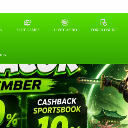
A
SLOT GAMES
LIVE CASINO
POKER ONLINE
ION