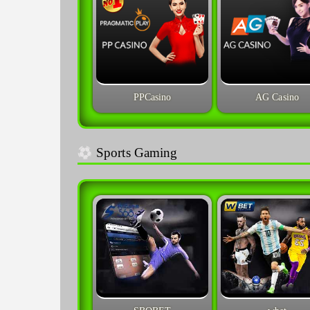
PPCasino
AG Casino
Sports Gaming