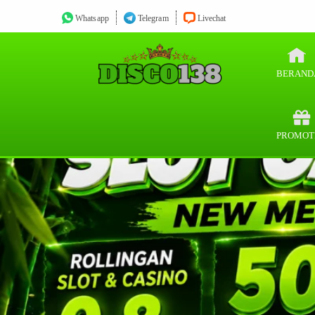
Whatsapp
Telegram
Livechat
BERAND
PROMOT