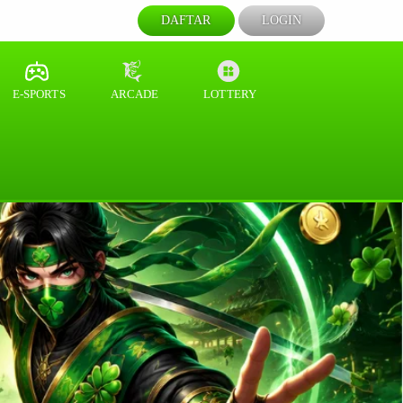
DAFTAR
LOGIN
E-SPORTS
ARCADE
LOTTERY