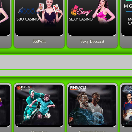
568Win
Sexy Baccarat