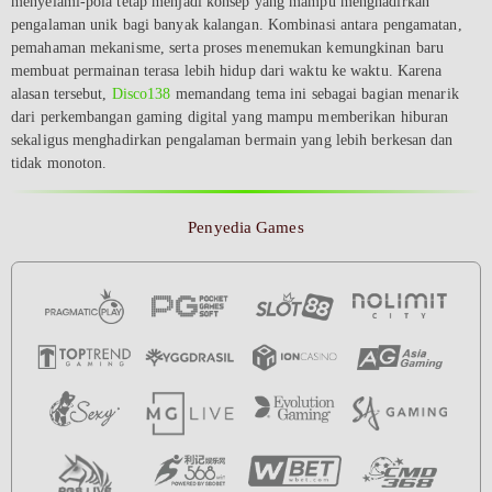
menyelami-pola tetap menjadi konsep yang mampu menghadirkan
pengalaman unik bagi banyak kalangan. Kombinasi antara pengamatan,
pemahaman mekanisme, serta proses menemukan kemungkinan baru
membuat permainan terasa lebih hidup dari waktu ke waktu. Karena
alasan tersebut,
Disco138
memandang tema ini sebagai bagian menarik
dari perkembangan gaming digital yang mampu memberikan hiburan
sekaligus menghadirkan pengalaman bermain yang lebih berkesan dan
tidak monoton.
Penyedia Games