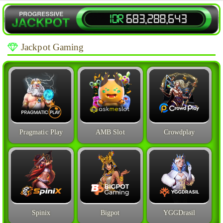
Jackpot Gaming
Pragmatic Play
AMB Slot
Crowdplay
Spinix
Bigpot
YGGDrasil