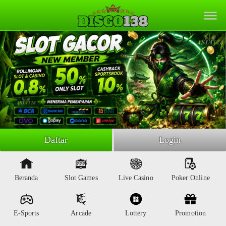
Tentang Kami
Author
Panduan Bermain
F.A.Q
Daftar
Login
Beranda
Slot Games
Live Casino
Poker Online
E-Sports
Arcade
Lottery
Promotion